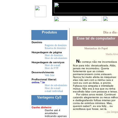
Produtos
Dia a dia
Esse tal de computador
Domínio
Registro de domínio
Reserva de domínio
Montanhas de Papel
Hospedagem de página
Sheila Alve
Host de domínio
Host de sub-domínio
N
o começo não me incomodava
Hospedagem de serviços
Host de e-mail
ficar para trás: desatualizada. Aliás,
Host de FTP
jamais me incomodou. Queria
fortemente que as coisas
Desenvolvimento
permanecessem como estavam.
Web Site
Nunca fui muito afeita às máquinas:
Profissional liberal:
elas não iam com a minha cara e
online.".br
nem eu com as delas, e pronto.
Host de sub-domínio
Faltava-nos simpatia e intimidade
Host de e-mail
mútua. Não era à toa que eu tinha
e-mail individual
escolhido lidar com pessoas e letras.
Por vários anos resisti. Continuei
Vantagens
CyS
catando alegremente os meus milho
e datilografando folhas inteiras por
conta de errinhos mínimos. Mas,
querem saber?, eu era feliz... ou
Ganhe dinheiro
acreditava que fosse, sei lá.
Ganhe até 4
...(na íntegra
anuidades
indicando apenas